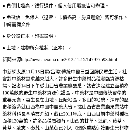
● 負債比過高，銀行退件，個人信用瑕疵皆可辦理。
● 免徵信，免保人（退票，卡債過高，房貸遲繳）皆可承作。
申請需備文件
● 身分證正本，印鑑證明。
● 土地，建物所有權狀（正本）。
新聞來源http://news.hexun.com/2012-11-15/147977598.html
中新網太原11月15日電(呂瑋)傳統中醫日益回歸民眾生活，社
會對中藥材需求越來越大，許多野生中藥材品種瀕臨資源枯
竭。記者14日下午從山西省農業廳獲悉，該省決定建立面積為
100萬畝的野生中藥材資源保護區。中藥材是中國傳統醫學的
重要元素，喜生長在山地、丘陵地區。多山的地勢、渾厚的歷
史積淀造就山西為中國中醫藥大省。據山西省農業廳果業站中
藥材科科長李曉霞介紹，截止2011年底，山西目前中藥材種植
面積130萬畝，許多品種屬獨有。山西的甘草、連翹、豬苓、
黃芩、遠志、秦艽、山茱萸已列入《國傢重點保護野生藥材物