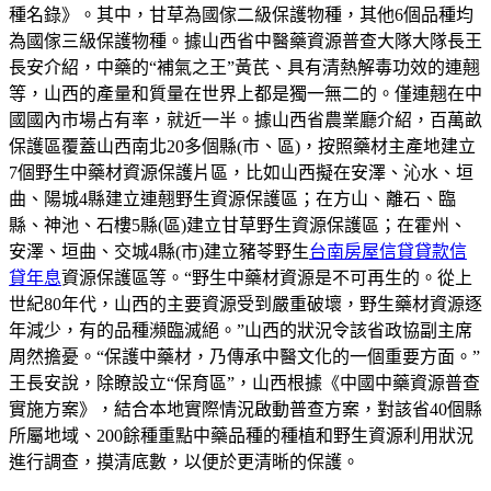
種名錄》。其中，甘草為國傢二級保護物種，其他6個品種均
為國傢三級保護物種。據山西省中醫藥資源普查大隊大隊長王
長安介紹，中藥的“補氣之王”黃芪、具有清熱解毒功效的連翹
等，山西的產量和質量在世界上都是獨一無二的。僅連翹在中
國國內市場占有率，就近一半。據山西省農業廳介紹，百萬畝
保護區覆蓋山西南北20多個縣(市、區)，按照藥材主產地建立
7個野生中藥材資源保護片區，比如山西擬在安澤、沁水、垣
曲、陽城4縣建立連翹野生資源保護區；在方山、離石、臨
縣、神池、石樓5縣(區)建立甘草野生資源保護區；在霍州、
安澤、垣曲、交城4縣(市)建立豬苓野生
台南房屋信貸貸款信
貸年息
資源保護區等。“野生中藥材資源是不可再生的。從上
世紀80年代，山西的主要資源受到嚴重破壞，野生藥材資源逐
年減少，有的品種瀕臨滅絕。”山西的狀況令該省政協副主席
周然擔憂。“保護中藥材，乃傳承中醫文化的一個重要方面。”
王長安說，除瞭設立“保育區”，山西根據《中國中藥資源普查
實施方案》，結合本地實際情況啟動普查方案，對該省40個縣
所屬地域、200餘種重點中藥品種的種植和野生資源利用狀況
進行調查，摸清底數，以便於更清晰的保護。