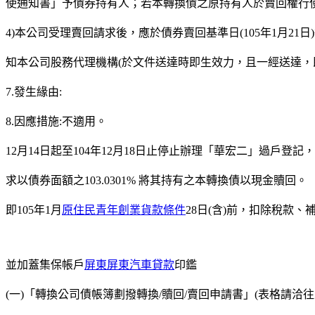
使通知書」予債券持有人；若本轉換債之原持有人於賣回權行
4)本公司受理賣回請求後，應於債券賣回基準日(105年1月21
知本公司股務代理機構(於文件送達時即生效力，且一經送達，
7.發生緣由:
8.因應措施:不適用。
12月14日起至104年12月18日止停止辦理「華宏二」過戶登
求以債券面額之103.0301% 將其持有之本轉換債以現金贖回。
即105年1月
原住民青年創業貨款條件
28日(含)前，扣除稅款
並加蓋集保帳戶
屏東屏東汽車貸款
印鑑
(一)「轉換公司債帳簿劃撥轉換/贖回/賣回申請書」(表格請洽