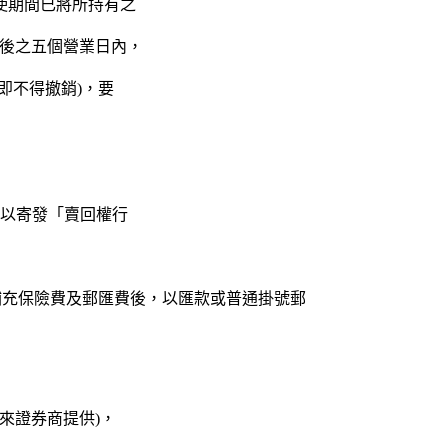
使期間已將所持有之
日)後之五個營業日內，
即不得撤銷)，要
記，以寄發「賣回權行
、補充保險費及郵匯費後，以匯款或普通掛號郵
往來證券商提供)，