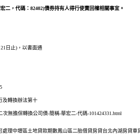
宏二，代碼：82402)債券持有人得行使賣回權相關事宜。
月21日止)，以書面通
5
發行及轉換辦法第十
內第二次無擔保轉換公司債-簡稱-華宏二-代碼-101424331.html
皆可處理中壢區土地貸款期數鳳山區二胎借貸房貸台北內湖房貸