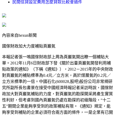
民間信貸設定費用怎麼貸款比較會過件
內容來自hexun新聞
國傢財政加大力度補貼頁巖氣
本報記者張一鳴國傢財政部上周為頁巖氣開出瞭一個補貼大
單。2012年11月6日財政部下發《關於出臺頁巖氣開發利用補
貼政策的通知》（下稱《通知》），2012－2015年的中央財政
對頁巖氣的補貼標準為0.4元／立方米，高於煤層氣的0.2元／
立方米標準的一倍。中國石化(600028,股吧)股份公司非常規研
究所副所長包書景在接受中國經濟時報記者采訪時說，國傢財
政加大對頁巖氣補貼的力度，對頁巖氣的勘探開采將產生實質
性利好，但考慮到國內頁巖氣仍處在勘探的初級階段，“十二
五”期間企業能夠享受到的政策補貼有限。《通知》規定，能
夠享受到補貼的企業必須符合兩方面的條件，一是企業有已開