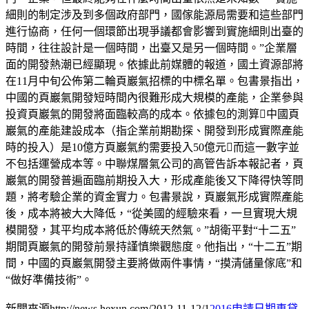
細則的制定涉及到多個政府部門，國傢能源局需要和這些部門
進行協商，任何一個環節出現爭議都會影響到實施細則出臺的
時間，往往設計是一個時間，出臺又是另一個時間。”企業層
面的開發熱潮已經顯現。依據此前媒體的報道，國土資源部將
在11月中旬公佈第二輪頁巖氣招標的中標名單。包書景指出，
中國的頁巖氣開發短時間內很難形成大規模的產能，企業參與
投資頁巖氣的開發將面臨較高的成本。依據包的測算中國頁
巖氣的產能建設成本（指企業前期勘探、開發到形成實際產能
時的投入）是10億方頁巖氣約需要投入50億元而這一數字並
不包括運營成本等。中聯煤層氣公司的高管告訴本報記者，頁
巖氣的開發普遍面臨前期投入大，形成產能後又下降得快等問
題，將考驗企業的資金實力。包書景說，頁巖氣形成實際產能
後，成本將被大大降低，“從美國的經驗來看，一旦實現大規
模開發，其平均成本將低於傳統天然氣。”胡衛平對“十二五”
期間頁巖氣的開發前景持謹慎樂觀態度。他指出，“十二五”期
間，中國的頁巖氣開發主要將做兩件事情，“摸清儲量傢底”和
“做好準備技術”。
新聞來源http://news.hexun.com/2012-11-12/1
2016申請日期
車貸