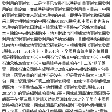
發利用的頁巖氣；二是企業已安裝可以準確計量頁巖氣開發利
用的計量設備，並能準確提供頁巖氣開發利用量。目前，中國
的頁巖氣開發並未形成大規模的產能，即便在頁巖氣勘探和開
采上邁步相對較大的中國石油(601857,股吧)和中國石化也沒有
大規模的頁巖氣田建成。這意味著企業將先行承擔大量的成
本。除瞭中央財政補貼外，地方財政也可根據當地頁巖氣開發
利用情況對頁巖氣開發利用給予適當補貼，具體標準和補貼辦
法由地方根據當地實際情況研究確定。根據我國《頁巖氣發展
規劃2011—2015年》，到2015年，全國頁巖氣產量的總體目
標是達到65億立方米。中國石化分擔其中的17億立方米、中國
石油承擔26億立方米。如果這些產量能夠在“十二五”期間落
實，兩傢石油公司將有望獲得17.2億元的中央財政補貼。包書
景說，落實產量的可能性不是沒有，但是難度有點大。10月下
旬，國土資源部進行第二輪頁巖氣招標，83傢企業參與競標20
個區塊，企業熱情高漲。他們期望《頁巖氣發展規劃2011—
2015年》的實施細則能夠盡快出臺。國傢能源局油氣司副司長
胡衛平在“第三屆非常規天然氣亞洲峰會2012”的間隙向中國經
濟時報記者透露，國傢能源局已經將細則下發到各個相關部
門、企業，但最終能夠在什麼時間出臺依然是未知數。“實施