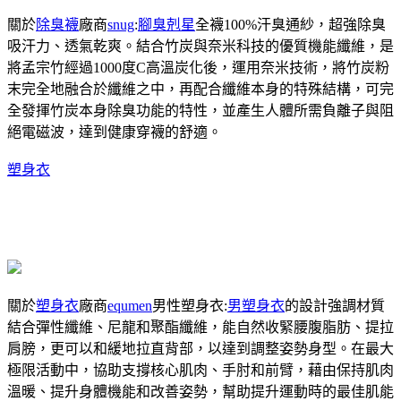
關於
除臭襪
廠商
snug
:
腳臭剋星
全襪100%汗臭通紗，超強除臭
吸汗力、透氣乾爽。結合竹炭與奈米科技的優質機能纖維，是
將孟宗竹經過1000度C高溫炭化後，運用奈米技術，將竹炭粉
末完全地融合於纖維之中，再配合纖維本身的特殊結構，可完
全發揮竹炭本身除臭功能的特性，並產生人體所需負離子與阻
絕電磁波，達到健康穿襪的舒適。
塑身衣
關於
塑身衣
廠商
equmen
男性塑身衣:
男塑身衣
的設計強調材質
結合彈性纖維、尼龍和聚酯纖維，能自然收緊腰腹脂肪、提拉
肩膀，更可以和緩地拉直背部，以達到調整姿勢身型。在最大
極限活動中，協助支撐核心肌肉、手肘和前臂，藉由保持肌肉
溫暖、提升身體機能和改善姿勢，幫助提升運動時的最佳肌能