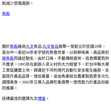
和減少受傷風險。
魚鬆
關於
魚鬆
廠商
丸文
食品:
丸文食品
旗聚一堂創立於民國39年，
是台中一家近60年老字號的魚香世家，以新鮮味美、高品質的
旗魚鬆
而遠近馳名，由於口味、手藝傳統道地，貨真價實而供
不應求。1995年在創辦人梁火村的大力經營下，於台中縣大裡
工業區購置土地，興建近千坪的現代自動化安全衛生廠房，全
面提升產品品質、增加產量，並由魚產結合農產製造更多元化
調理美食。2002年又導入品牌形象旗聚一堂而致力於產品包裝
的推廣。
送禮最佳的選擇丸文
禮盒
。