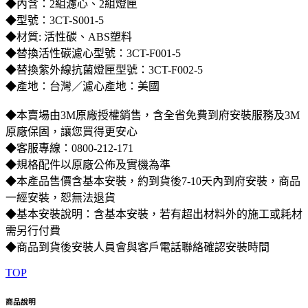
◆內含：2組濾心、2組燈匣
◆型號：3CT-S001-5
◆材質: 活性碳、ABS塑料
◆替換活性碳濾心型號：3CT-F001-5
◆替換紫外線抗菌燈匣型號：3CT-F002-5
◆產地：台灣／濾心產地：美國
◆本賣場由3M原廠授權銷售，含全省免費到府安裝服務及3M
原廠保固，讓您買得更安心
◆客服專線：0800-212-171
◆規格配件以原廠公佈及實機為準
◆本產品售價含基本安裝，約到貨後7-10天內到府安裝，商品
一經安裝，恕無法退貨
◆基本安裝說明：含基本安裝，若有超出材料外的施工或耗材
需另行付費
◆商品到貨後安裝人員會與客戶電話聯絡確認安裝時間
TOP
商品說明