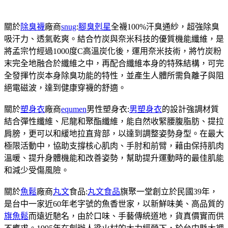
關於
除臭襪
廠商
snug
:
腳臭剋星
全襪100%汗臭通紗，超強除臭
吸汗力、透氣乾爽。結合竹炭與奈米科技的優質機能纖維，是
將孟宗竹經過1000度C高溫炭化後，運用奈米技術，將竹炭粉
末完全地融合於纖維之中，再配合纖維本身的特殊結構，可完
全發揮竹炭本身除臭功能的特性，並產生人體所需負離子與阻
絕電磁波，達到健康穿襪的舒適。
關於
塑身衣
廠商
equmen
男性塑身衣:
男塑身衣
的設計強調材質
結合彈性纖維、尼龍和聚酯纖維，能自然收緊腰腹脂肪、提拉
肩膀，更可以和緩地拉直背部，以達到調整姿勢身型。在最大
極限活動中，協助支撐核心肌肉、手肘和前臂，藉由保持肌肉
溫暖、提升身體機能和改善姿勢，幫助提升運動時的最佳肌能
和減少受傷風險。
關於
魚鬆
廠商
丸文
食品:
丸文食品
旗聚一堂創立於民國39年，
是台中一家近60年老字號的魚香世家，以新鮮味美、高品質的
旗魚鬆
而遠近馳名，由於口味、手藝傳統道地，貨真價實而供