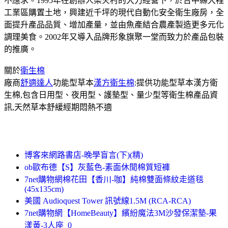
不應求。1995年在創辦人梁火村的大力經營下，於台中縣大裡
工業區購置土地，興建近千坪的現代自動化安全衛生廠房，全
面提升產品品質、增加產量，並由魚產結合農產製造更多元化
調理美食。2002年又導入品牌形象旗聚一堂而致力於產品包裝
的推廣。
關於
衛生棉
廠商
舒適達人
功能型草本
漢方衛生棉
:提供功能型草本漢方衛
生棉,包含日用型、夜用型、護墊型、量少型等衛生棉產品資
訊,天然草本舒緩經期悶熱不適
博客來網路書店-晚學盲言(下)(精)
ob歐布德【S】灰藍色-素面休閒棉質短褲
7net購物網棉花田【香川-咖】純棉雙面條紋走道毯
(45x135cm)
美國 Audioquest Tower 訊號線1.5M (RCA-RCA)
7net購物網【HomeBeauty】繽紛魔法3M沙發保潔墊-果
漾黃-3人座_0