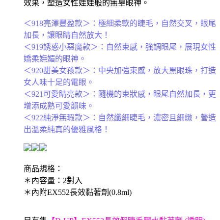
效果，塑造女性娃娃般的無辜眼神。
＜918亮澤豐盈款＞：極細柔軟的睫毛，自然交叉，眼尾
加長，讓眼睛自然放大！
＜919誘惑小惡魔款＞：自然束感，強調眼尾，展現女性
嬌柔嫵媚的眼神。
＜920甜美女孩款＞：中央加強束感，放大黑眼珠，打造
女人味十足的電眼。
＜921可愛睛亮款＞：隨機的束狀感，眼尾自然加長，更
增添成熟可愛韻味。
＜922純淨無瑕款＞：自然纖細睫毛，濃密且細緻，營造
出溫柔純真的優雅風格！
商品規格：
＊內容量：2對入
＊內附EX552長效黏著劑(0.8ml)