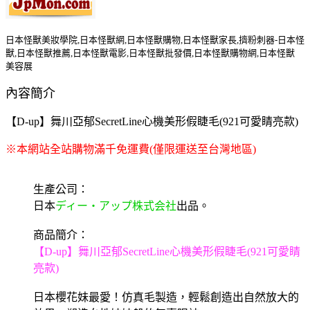
日本怪獸美妝學院,日本怪獸網,日本怪獸購物,日本怪獸家長,擠粉刺器-日本怪
獸,日本怪獸推薦,日本怪獸電影,日本怪獸批發價,日本怪獸購物網,日本怪獸
美容展
內容簡介
【D-up】舞川亞郁SecretLine心機美形假睫毛(921可愛睛亮款)
※本網站全站購物滿千免運費(僅限運送至台灣地區)
生產公司：
日本
ディー・アップ株式会社
出品。
商品簡介：
【D-up】舞川亞郁SecretLine心機美形假睫毛(921可愛睛
亮款)
日本櫻花妹最愛！仿真毛製造，輕鬆創造出自然放大的