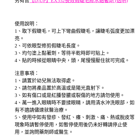
另有售
【D-UP】EX552長效假睫毛膠水黏著劑 (透明)
使用說明：
1、取下假睫毛，可上下彎曲假睫毛，讓睫毛弧度更加漂
亮。
2、可依眼型修剪假睫毛長度。
3、均勻塗上黏著劑，等待半乾時即可貼上。
4、貼的時候從眼睛中央，頭，尾慢慢壓住就可完成。
注意事項：
1、請置於幼兒無法取得處。
2、請勿將產品置於高溫或是陽光直射下。
3、如有傷口或是紅腫發膿或裂傷的地方請勿使用。
4、萬一進入眼睛時不要揉眼睛，請用清水沖洗眼部，如
有不適請儘速就醫治療。
5、使用中如有發疹、發紅、癢、刺激、痛、熱或脫皮等
現象時請暫停使用，如暫停使用後仍未好轉請停止使
用，並詢問藥劑師或醫生。